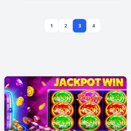
1
2
3
4