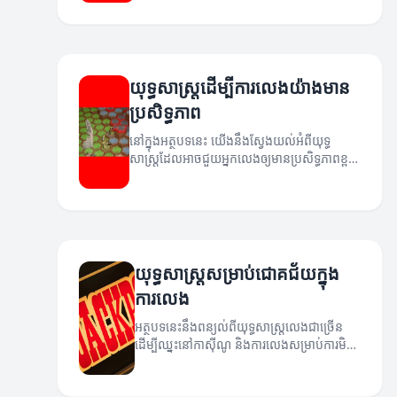
យុទ្ធសាស្ត្រដើម្បីការលេងយ៉ាងមាន
ប្រសិទ្ធភាព
នៅក្នុងអត្ថបទនេះ យើងនឹងស្វែងយល់អំពីយុទ្ធ
សាស្ត្រដែលអាចជួយអ្នកលេងឲ្យមានប្រសិទ្ធភាពខ្ពស់
ក្នុងការលេងហ្គេម។
យុទ្ធសាស្ត្រសម្រាប់ជោគជ័យក្នុង
ការលេង
អត្ថបទនេះនឹងពន្យល់ពីយុទ្ធសាស្ត្រលេងជាច្រើន
ដើម្បីឈ្នះនៅកាស៊ីណូ និងការលេងសម្រាប់ការមិន
ចាញ់។