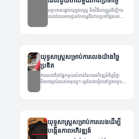
ដែលជួយកែលម្អជីវភាពប្រចាំថ្ងៃ
អត្ថបទនេះផ្តល់យុទ្ធសាស្ត្រ និងវិធីសាស្ត្រដើម្បីការ
លេងដែលអាចជួយកែលម្អជីវភាពប្រចាំថ្ងៃរបស់
អ្នក។
យុទ្ធសាស្ត្រសម្រាប់ការលេងយ៉ាងច្នៃ
ប្រឌិត
ការលេងគឺជាផ្នែកមួយសំខាន់នៃការអភិវឌ្ឍន៍ចិត្តវិជ្ជា
និងអារម្មណ៍របស់មនុស្ស។ យូរលែងទៀតនៅក្នុងអត្ថបទ
នេះ យើងនឹងស្វែងយល់ពីយុទ្ធសាស្ត្រនៃការលេងឲ្យបាន
ច្នៃប្រឌិត។
យុទ្ធសាស្ត្រសម្រាប់ការលេងដើម្បី
បង្កើនភាពអភិវឌ្ឍន៍