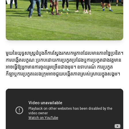
មួយនៃយុទ្ធសាស្ត្រដំបូងគឺការស្វែងរកសកម្មភាពដែលមានភាពច្នៃប្រឌិត។
ការបង្កើតលក្ខណៈប្រកបដោយការប្រកួតប្រជែងឬការប្រកួតជាងវត្តមាន
អាចធ្វើឱ្យអ្នកមានការចូលរួមច្រើនជាងមុន។ ឧទាហរណ៍ ការប្រកួត
កីឡាឬការប្រកួតលេងក្រុមអាចជួយបង្កើតភាពស្រស់ស្រាយក្នុងសង្គម។