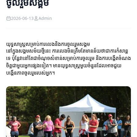
ចូលរួមសង្គម
2026-06-13
Admin
យុទ្ធសាស្ត្រសម្រាប់ការលេងនិងការចូលរួមសង្គម
នៅក្នុងសង្គមសម័យថ្មីនេះ ការលេងមិនត្រឹមតែមានន័យថាជាការកំសាន្ត
ទេ ប៉ុន្តែវានៅតែជាចំណុចសំខាន់សម្រាប់ការចូលរួម និងការបង្កើតចំណង
ចិត្តជាមួយអ្នកផ្សេងទៀត។ មានយុទ្ធសាស្ត្រមួយចំនួនដែលអាចជួយ
បង្កើនភាពចូលរួមរបស់អ្នក។