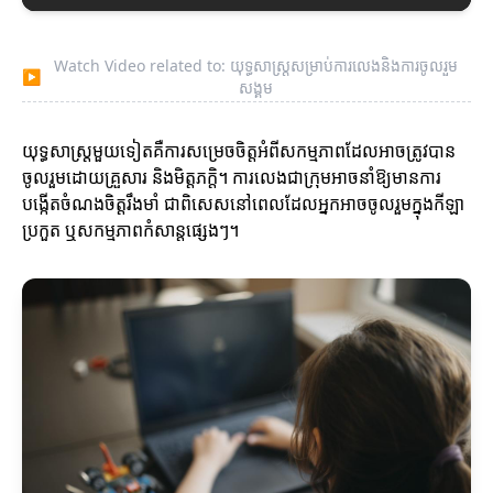
Watch Video related to: យុទ្ធសាស្ត្រសម្រាប់ការលេងនិងការចូលរួម
▶
សង្គម
យុទ្ធសាស្ត្រមួយទៀតគឺការសម្រេចចិត្តអំពីសកម្មភាពដែលអាចត្រូវបាន
ចូលរួមដោយគ្រួសារ និងមិត្តភក្តិ។ ការលេងជាក្រុមអាចនាំឱ្យមានការ
បង្កើតចំណងចិត្តរឹងមាំ ជាពិសេសនៅពេលដែលអ្នកអាចចូលរួមក្នុងកីឡា
ប្រកួត ឬសកម្មភាពកំសាន្តផ្សេងៗ។