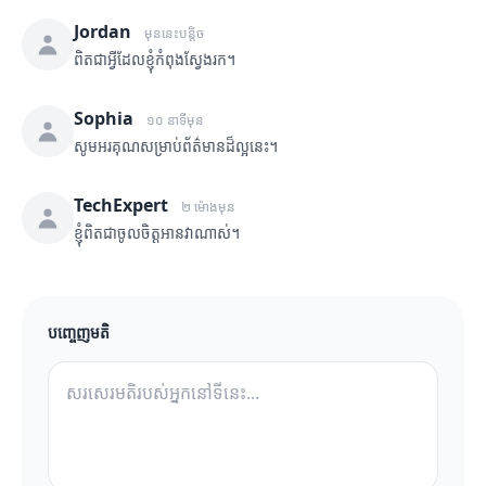
Jordan
មុននេះបន្តិច
ពិតជាអ្វីដែលខ្ញុំកំពុងស្វែងរក។
Sophia
១០ នាទីមុន
សូមអរគុណសម្រាប់ព័ត៌មានដ៏ល្អនេះ។
TechExpert
២ ម៉ោងមុន
ខ្ញុំពិតជាចូលចិត្តអានវាណាស់។
បញ្ចេញមតិ