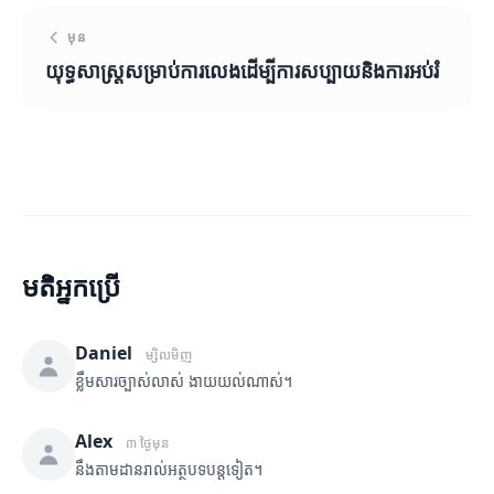
មុន
យុទ្ធសាស្ត្រសម្រាប់ការលេងដើម្បីការសប្បាយនិងការអប់រំ
មតិអ្នកប្រើ
Daniel
ម្សិលមិញ
ខ្លឹមសារច្បាស់លាស់ ងាយយល់ណាស់។
Alex
៣ ថ្ងៃមុន
នឹងតាមដានរាល់អត្ថបទបន្តទៀត។