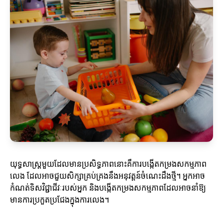
យុទ្ធសាស្ត្រមួយដែលមានប្រសិទ្ធភាពនោះគឺការបង្កើតកម្រងសកម្មភាព
លេង ដែលអាចជួយសិក្សាគ្រប់គ្រងនឹងអនុវត្តន៍ចំណេះដឹងថ្មី។ អ្នកអាច
កំណត់ទិសវិជ្ជាជីវៈរបស់អ្នក និងបង្កើតកម្រងសកម្មភាពដែលអាចនាំឱ្យ
មានការប្រកួតប្រជែងក្នុងការលេង។