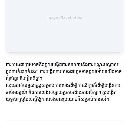
ការលេងជាក្រុមអាចនឹងជួយបង្កើតការសហការនិងការបណ្ដុះបណ្ដាល
ក្នុងការទំនាក់ទំនង។ ការបង្កើតការលេងជាក្រុមអាចជួយអោយយើងអាច
ស្តាប់គ្នា និងរៀនពីគ្នា។
សរុបរបស់យុទ្ធសាស្ត្រសម្រាប់ការលេងដើម្បីការសិក្សាគឺដើម្បីបង្កើនការ
ចាប់អារម្មណ៍ និងការលេងសប្បាយប្រកបដោយការសិក្សា។ គួរបង្កើត
យុទ្ធសាស្ត្រដែលធ្វើឱ្យការលេងមានប្រយោជន៍សម្រាប់ការអប់រំ។