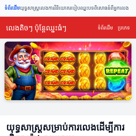
ទំព័រដើម
យុទ្ធសាស្ត្រលេង
ការវិនិយោគ
របៀបឈ្នះ
បទពិសោធន៍ពីអ្នកលេង
លេងតិចៗ ប៉ុន្តែឈ្នះធំៗ
ទំព័រដើម
ប្រភេទ
យុទ្ធសាស្ត្រសម្រាប់ការលេងដើម្បីការ