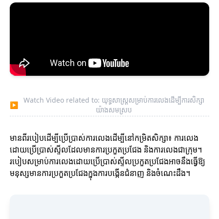
Watch Video related to: យុទ្ធសាស្ត្រសម្រាប់ការលេងដើម្បីការសិក្សា
▶
យ៉ាងសមស្រប
មានពីរបៀបដើម្បីប្រើប្រាស់ការលេងដើម្បីនៅកម្រិតសិក្សា៖ ការលេង
ដោយប្រើប្រាស់ស្ទីលដែលមានការប្រកួតប្រជែង និងការលេងជាក្រុម។
របៀបសម្រាប់ការលេងដោយប្រើប្រាស់ស្ទីលប្រកួតប្រជែងអាចនឹងធ្វើឱ្យ
មនុស្សមានការប្រកួតប្រជែងក្នុងការបង្កើនជំនាញ និងចំណេះដឹង។