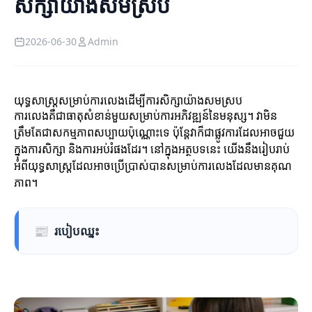
សិក្សាយ៉ាងសមស្រប
2026-06-30
Admin
យុទ្ធសាស្ត្រសម្រាប់ការលេងដើម្បីការសិក្សាយ៉ាងសមស្រប
ការលេងគឺជាធាតុសំខាន់មួយសម្រាប់ការអភិវឌ្ឍន៍នៃមនុស្ស។ វាមិន
ត្រឹមតែជាសកម្មភាពសប្បាយប៉ុណ្ណោះទេ ប៉ុន្តែវាក៏ជាផ្លូវការដែលអាចជួយ
ក្នុងការសិក្សា និងការអប់រំផងដែរ។ នៅក្នុងអត្ថបទនេះ យើងនឹងរៀបរាប់
អំពីយុទ្ធសាស្ត្រដែលអាចប្រើប្រាស់បានសម្រាប់ការលេងដែលមានគុណ
ភាព។
📰
របៀបឈ្នះ