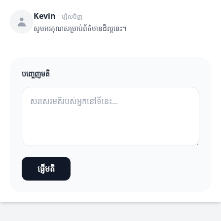
Kevin
ម្សិលមិញ
សូមអរគុណសម្រាប់ព័ត៌មានដ៏ល្អនេះ។
បញ្ចេញមតិ
ផ្ញើមតិ