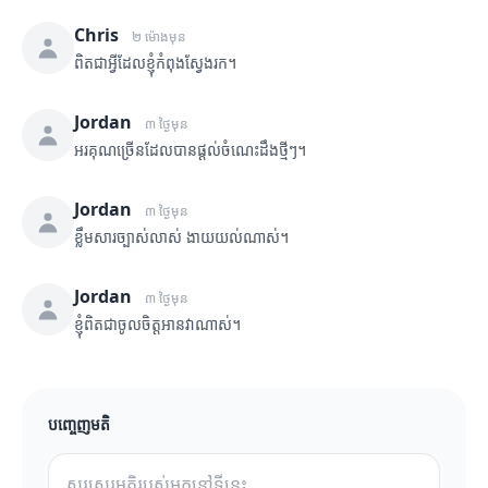
Chris
២ ម៉ោងមុន
ពិតជាអ្វីដែលខ្ញុំកំពុងស្វែងរក។
Jordan
៣ ថ្ងៃមុន
អរគុណច្រើនដែលបានផ្តល់ចំណេះដឹងថ្មីៗ។
Jordan
៣ ថ្ងៃមុន
ខ្លឹមសារច្បាស់លាស់ ងាយយល់ណាស់។
Jordan
៣ ថ្ងៃមុន
ខ្ញុំពិតជាចូលចិត្តអានវាណាស់។
បញ្ចេញមតិ