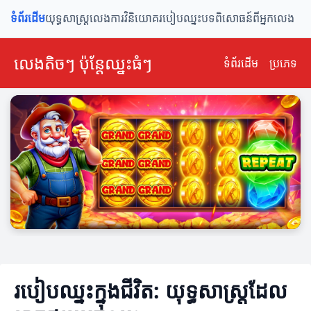
ទំព័រដើម
យុទ្ធសាស្ត្រលេង
ការវិនិយោគ
របៀបឈ្នះ
បទពិសោធន៍ពីអ្នកលេង
លេងតិចៗ ប៉ុន្តែឈ្នះធំៗ
ទំព័រដើម
ប្រភេទ
របៀបឈ្នះក្នុងជីវិត: យុទ្ធសាស្ត្រដែល