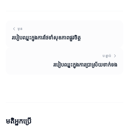
មុន
របៀបឈ្នះក្នុងការថែទាំសុខភាពផ្លូវចិត្ត
បន្ទាប់
របៀបឈ្នះក្នុងការប្រាស្រ័យទាក់ទង
មតិអ្នកប្រើ