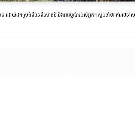
នោះទេ ដោយដកស្រង់ពីបទពិសោធន៍ និងអារម្មណ៍របស់អ្នក។ សូមចាំថា ការថែទាំសុខភ