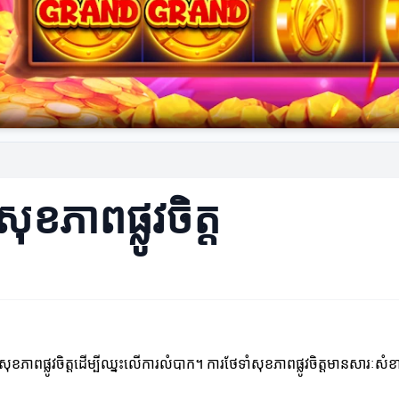
ុខភាពផ្លូវចិត្ត
សុខភាពផ្លូវចិត្តដើម្បីឈ្នះលើការលំបាក។ ការថែទាំសុខភាពផ្លូវចិត្តមានសារៈស