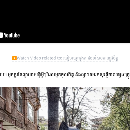
▶
Watch Video related to: របៀបឈ្នះក្នុងការថែទាំសុខភាពផ្លូវចិត្ត
។ អ្នកគួរតែព្យាយាមធ្វើអ្វីៗដែលអ្នកចូលចិត្ត និងព្យាយាមរកសុវត្ថិភាពផ្សេងៗក្ន