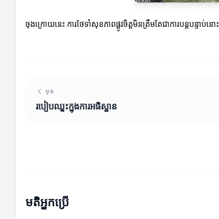
ចុងក្រោយនេះ ការថែទាំសុខភាពផ្លូវចិត្តមិនត្រឹមតែជាការបន្តបន្ទាប់
មុន
របៀបឈ្នះក្នុងការអធិស្ឋាន
មតិអ្នកប្រើ